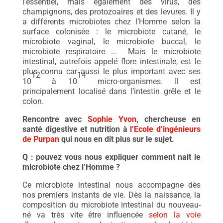
l’essentiel, mais également des virus, des
champignons, des protozoaires et des levures. Il y
a différents microbiotes chez l’Homme selon la
surface colonisée : le microbiote cutané, le
microbiote vaginal, le microbiote buccal, le
microbiote respiratoire … Mais le microbiote
intestinal, autrefois appelé flore intestinale, est le
plus connu car aussi le plus important avec ses
12
14
10
à 10
micro-organismes. Il est
principalement localisé dans l’intestin grêle et le
colon.
Rencontre avec
Sophie Yvon
, chercheuse en
santé digestive et nutrition à
l’Ecole d’ingénieurs
de Purpan
qui nous en dit plus sur le sujet.
Q : pouvez vous nous expliquer comment nait le
microbiote chez l’Homme ?
Ce microbiote intestinal nous accompagne dès
nos premiers instants de vie. Dès la naissance, la
composition du microbiote intestinal du nouveau-
né va très vite être influencée
selon la voie