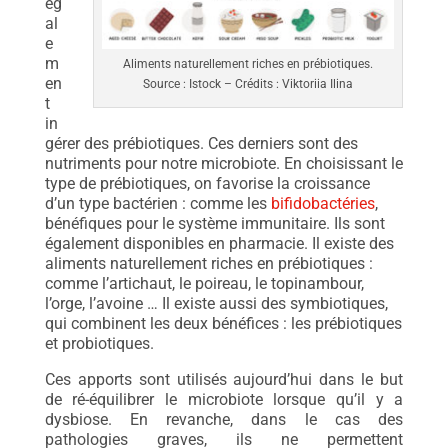
ég
al
e
m
Aliments naturellement riches en prébiotiques.
en
Source : Istock – Crédits : Viktoriia Ilina
t
in
gérer des prébiotiques. Ces derniers sont des
nutriments pour notre microbiote. En choisissant le
type de prébiotiques, on favorise la croissance
d’un type bactérien : comme les
bifidobactéries
,
bénéfiques pour le système immunitaire. Ils sont
également disponibles en pharmacie. Il existe des
aliments naturellement riches en prébiotiques :
comme l’artichaut, le poireau, le topinambour,
l’orge, l’avoine … Il existe aussi des symbiotiques,
qui combinent les deux bénéfices : les prébiotiques
et probiotiques.
Ces apports sont utilisés aujourd’hui dans le but
de ré-équilibrer le microbiote lorsque qu’il y a
dysbiose. En revanche, dans le cas des
pathologies graves, ils ne permettent