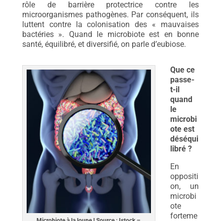
rôle de barrière protectrice contre les
microorganismes pathogènes. Par conséquent, ils
luttent contre la colonisation des « mauvaises
bactéries ». Quand le microbiote est en bonne
santé, équilibré, et diversifié, on parle d’eubiose.
Que ce
passe-
t-il
quand
le
microbi
ote est
déséqui
libré ?
En
oppositi
on, un
microbi
ote
forteme
Microbiote à la loupe ! Source : Istock –