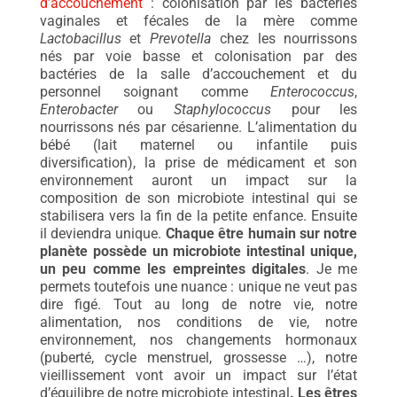
d’accouchement
: colonisation par les bactéries
vaginales et fécales de la mère comme
Lactobacillus
et
Prevotella
chez les nourrissons
nés par voie basse et colonisation par des
bactéries de la salle d’accouchement et du
personnel soignant comme
Enterococcus
,
Enterobacter
ou
Staphylococcus
pour les
nourrissons nés par césarienne. L’alimentation du
bébé (lait maternel ou infantile puis
diversification), la prise de médicament et son
environnement auront un impact sur la
composition de son microbiote intestinal qui se
stabilisera vers la fin de la petite enfance. Ensuite
il deviendra unique.
Chaque être humain sur notre
planète possède un microbiote intestinal unique,
un peu comme les empreintes digitales
. Je me
permets toutefois une nuance : unique ne veut pas
dire figé. Tout au long de notre vie, notre
alimentation, nos conditions de vie, notre
environnement, nos changements hormonaux
(puberté, cycle menstruel, grossesse …), notre
vieillissement vont avoir un impact sur l’état
d’équilibre de notre microbiote intestinal
. Les êtres