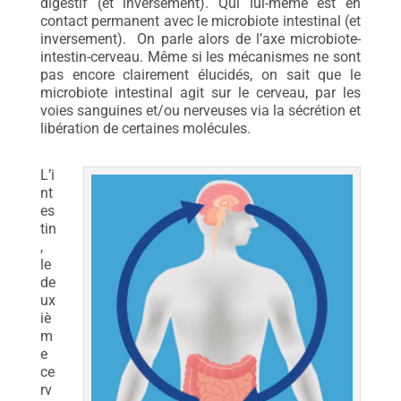
digestif (et inversement). Qui lui-même est en
contact permanent avec le microbiote intestinal (et
inversement). On parle alors de l’axe microbiote-
intestin-cerveau. Même si les mécanismes ne sont
pas encore clairement élucidés, on sait que le
microbiote intestinal agit sur le cerveau, par les
voies sanguines et/ou nerveuses via la sécrétion et
libération de certaines molécules.
L’i
nt
es
tin
,
le
de
ux
iè
m
e
ce
rv